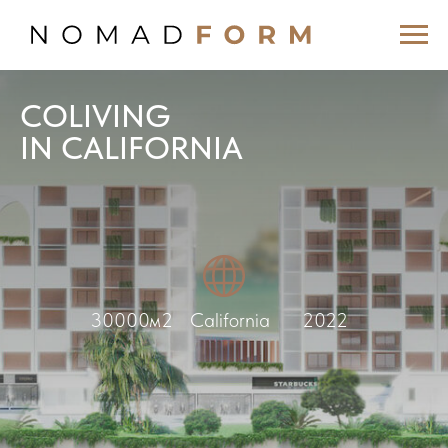
СOLIVING
IN СALIFORNIA
30000м2
Сalifornia
2022