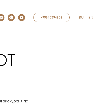
RU
EN
+79645394982
ОТ
я экскурсия по