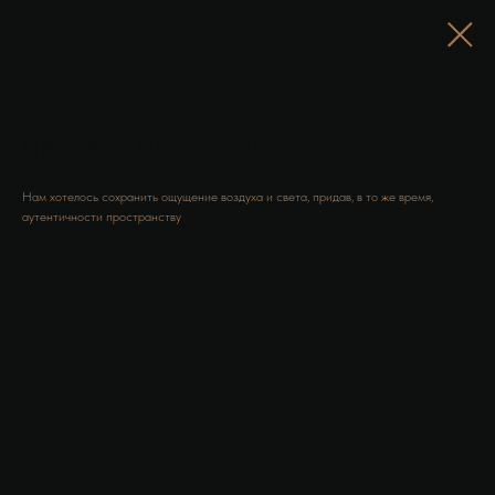
ПРОЕКТ КАФЕ «БИБЛИОТЕКА»
Нам хотелось сохранить ощущение воздуха и света, придав, в то же время,
аутентичности пространству