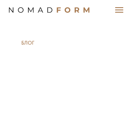
БЛОГ
ПОСЛЕДОВАТЕЛЬНОСТЬ
РАБОТЫ НАД
ПРОЕКТОМ
Для понимания, как происходит
разработка и реализация проекта
в нашей студии предлагаем
ознакомится с основными шагами